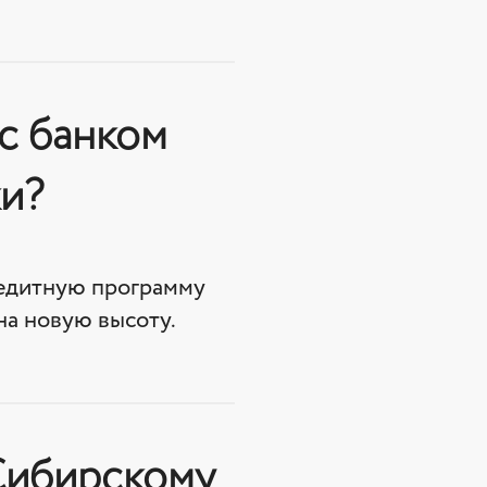
 с банком
ки?
редитную программу
на новую высоту.
 Сибирскому